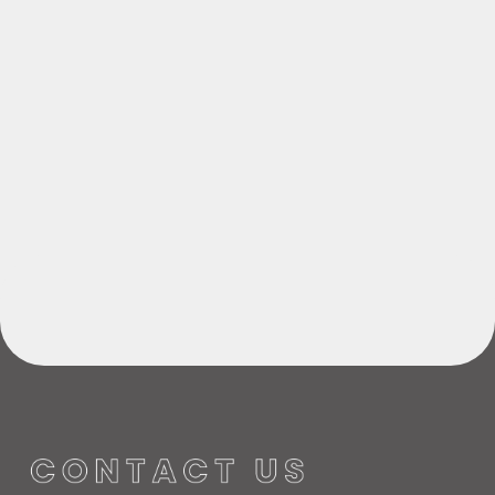
情報セキュリティマネジメントシステム「ISMS」認証
を取得
価格転嫁円滑化に関する取組について